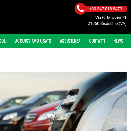
+39 347 018 8473
Via G. Mazzini 71
21050 Bisuschio (VA)
COLI
ACQUISTIAMO USATO
ASSISTENZA
CONTATTI
NEWS