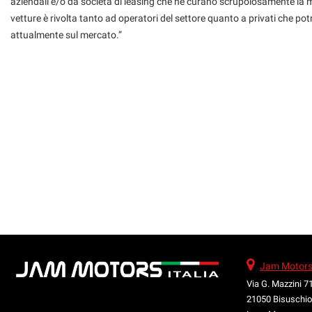
aziendali e/o da società di leasing che ne curano scrupolosamente la m
vetture è rivolta tanto ad operatori del settore quanto a privati che po
attualmente sul mercato.”
Jam Motors I
Via G. Mazzini 7
21050 Bisuschio