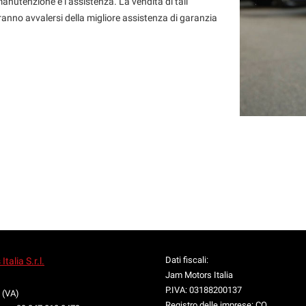
anutenzione e l’assistenza. La vendita di tali
tranno avvalersi della migliore assistenza di garanzia
Dati fiscali:
talia S.r.l.
Jam Motors Italia
1
P.IVA:
03188200137
 (VA)
Registro delle imprese:
CO