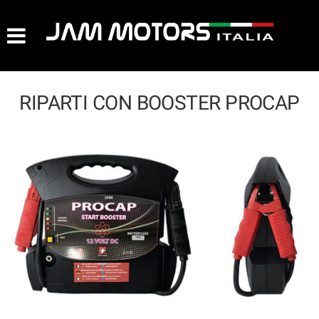
AZIENDA
HOME
RIPARTI CON BOOSTER PROCAP
LISTA VEICOLI
ACQUISTIAMO USATO
ASSISTENZA
CONTATTI
NEWS