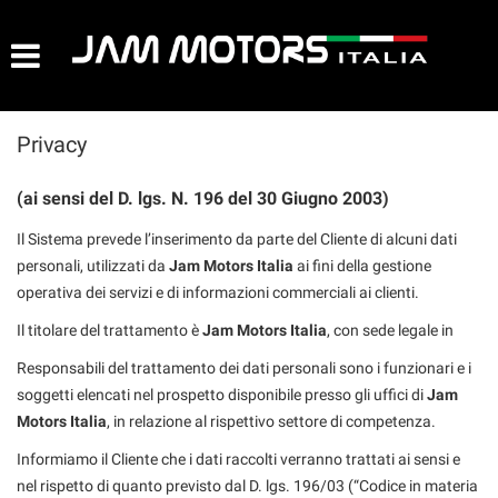
AZIENDA
HOME
Privacy
LISTA VEICOLI
(ai sensi del D. lgs. N. 196 del 30 Giugno 2003)
ACQUISTIAMO USATO
Il Sistema prevede l’inserimento da parte del Cliente di alcuni dati
personali, utilizzati da
Jam Motors Italia
ai fini della gestione
ASSISTENZA
operativa dei servizi e di informazioni commerciali ai clienti.
Il titolare del trattamento è
Jam Motors Italia
, con sede legale in
CONTATTI
Responsabili del trattamento dei dati personali sono i funzionari e i
soggetti elencati nel prospetto disponibile presso gli uffici di
Jam
Motors Italia
NEWS
, in relazione al rispettivo settore di competenza.
Informiamo il Cliente che i dati raccolti verranno trattati ai sensi e
nel rispetto di quanto previsto dal D. lgs. 196/03 (“Codice in materia