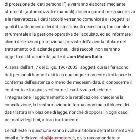
di protezione dei dati personali”) e verranno elaborati mediante
strumenti (automatizzati e manuali) idonei a garantirne la sicurezza
e la riservatezza. I dati raccolti verranno comunicati ai soggetti ai
quali il trasferimento dei dati stessi risulti necessario, funzionale e
strumentale alla gestione operativa dell’acquisto, ed ad informare i
clienti delle azioni promozionali previste dell’azienda titolare del
trattamento o di aziende partner. I dati raccolti non saranno
oggetto di diffusione da parte di
Jam Motors Italia
.
Ai sensi dell’art. 7 del D. lgs. 196/2003 i soggetti cui si riferiscono i
dati personali hanno il diritto in qualunque momento di ottenere la
conferma dell’esistenza o meno dei medesimi dati, di conoscerne il
contenuto e l’origine, verificarne l’esattezza o chiederne
l’integrazione, l’aggiornamento o la rettificazione, chiederne la
cancellazione, la trasformazione in forma anonima o il blocco dei
dati trattati in violazione di legge, nonché di opporsi in ogni caso,
per motivi legittimi, al loro trattamento.
Le richieste in questione vanno rivolte al titolare del trattamento via
email all’indirizzo
info@jammotors.it
, o via raccomandata a: