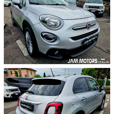
essere guidata e garantisce affidabilità e sicurezza. Il prezzo è
molto competitivo rispetto alle caratteristiche e al chilometraggio,
rappresentando un’ottima occasione di acquisto!
Contattaci subito!
Per prendere appuntamento e visionare personalmente la
vettura, chiamami o scrivimi su WhatsApp: Luca 3470188473.
Non perdere questa opportunità!
Finanziamenti personalizzati anche sull' intero importo, fino a 96
mesi. Avrai nel piano finanziario anche l'assicurazione su:
Furto, Rapina, Incendio, Atti vandalici, cristalli, eventi naturali, urto
con animali selvatici...
Valore a Nuovo della vettura garantito per 2 anni !!!