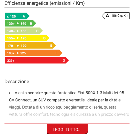
Efficienza energetica (emissioni / Km)
106.0 g/Km
Descrizione
Vieni a scoprire questa fantastica Fiat 500X 1.3 MultiJet 95
CV Connect, un SUV compatto e versatile, ideale per la città e i
viaggi. Dotata di un ricco equipaggiamento di serie, questa
vettura offre comfort, tecnologia e sicurezza a un prezzo davvero
interessante! Display da 7" con Apple CarPlay e Android Auto per
connettere il tuo smartphone
LEGGI TUTTO...