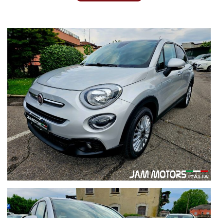
Impianto Bluetooth per chiamate e musica in vivavoce
Fari diurni a LED per una visibilità ottimale
Sensori di parcheggio visivi e acustici, con funzione Auto
Park Brake
Cerchi in lega da 17" eleganti e resistenti
Interni in pelle e tessuto, volante multifunzione, bracciolo
anteriore e sedile regolabile in altezza
Sistema di assistenza alla guida: Cruise Control, Tempomat,
Traffic Sign Assist, sensore pioggia e luci, sensore pressione
pneumatici, driver assist
Vetri privacy, fendinebbia, sensori di parcheggio e
4 vetri elettrici, 2 ingressi USB, comandi al volante, ISOFIX
per i seggiolini dei bambini
Motore diesel affidabile e performante, con tagliando
completo e pneumatici nuovi già effettuati
I.V.A. esposta, ottimo anche per aziende o professionisti
Perché sceglierla:
Questa Fiat 500X è stata curata con attenzione, pronta per