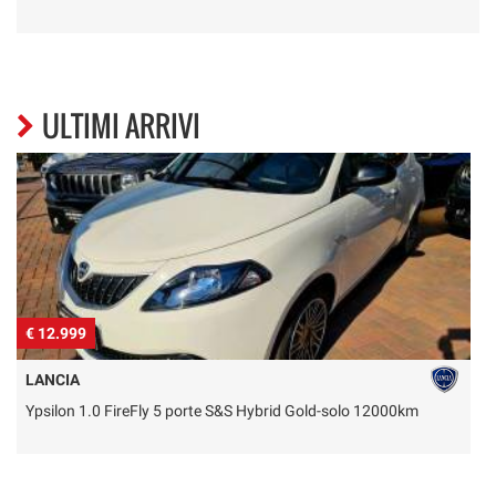
ULTIMI ARRIVI
€ 12.999
€
LANCIA
Ypsilon 1.0 FireFly 5 porte S&S Hybrid Gold-solo 12000km
J