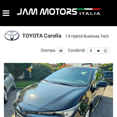
AZIENDA
HOME
TOYOTA Corolla
1.8 Hybrid Business Tech
LISTA VEICOLI
Stampa
Condividi
ACQUISTIAMO USATO
ASSISTENZA
CONTATTI
NEWS