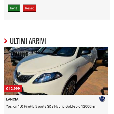
ULTIMI ARRIVI
€ 12.999
€
LANCIA
Ypsilon 1.0 FireFly 5 porte S&S Hybrid Gold-solo 12000km
J