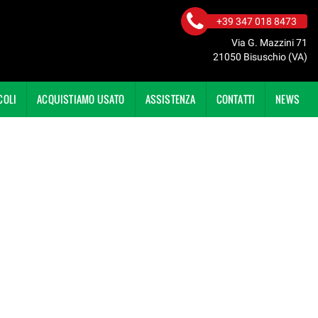
+39 347 018 8473
Via G. Mazzini 71
21050 Bisuschio (VA)
COLI
ACQUISTIAMO USATO
ASSISTENZA
CONTATTI
NEWS