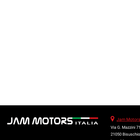
Jam Motors I
Via G. Mazzini 7
21050 Bisuschio