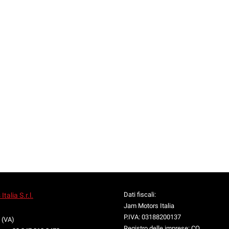
Dati fiscali:
talia S.r.l.
Jam Motors Italia
1
P.IVA:
03188200137
 (VA)
Registro delle imprese:
CO