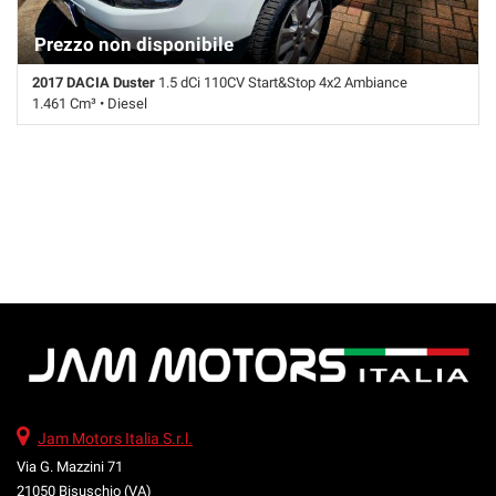
Prezzo non disponibile
2017 DACIA Duster
1.5 dCi 110CV Start&Stop 4x2 Ambiance
1.461 Cm³ • Diesel
145.000 Km • Cambio Manuale (6) • Bianco pastello • 5 Porte • ABS •
Airbag • Airbag laterali • Airbag Passeggero • Autoradio • Bluetooth •
Cerchi in lega • Chiusura centralizzata • Controllo trazione • ESP •
Fendinebbia • Filtro antiparticolato • Immobilizzatore elettronico •
Servosterzo
Jam Motors Italia S.r.l.
Via G. Mazzini 71
21050 Bisuschio (VA)