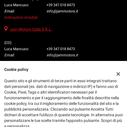
Luca Mancuso:
+39 347 018 8473
Email:
info@jammotors.it
Indicazioni stradali
Jam Motors Italia S.R.L.
(CO)
Luca Mancuso:
+39 347 018 8473
Email:
info@jammotors.it
Cookie policy
Dati fiscali:
Questo sito e gli strumenti di terze parti in esso integrati trattano
Jam Motors Italia
dati personali (es. dati di navigazione o indirizzi IP) e fanno uso di
P.IVA:
03188200137
Cookie, Pixel, Tags o altri identificatori necessari per il
Registro delle imprese:
CO
funzionamento e per il raggiungimento delle finalità descritte nella
N°
Reg. Imprese di Como n. 03188200137
cookie policy, tra cui il miglioramento delle funzionalità del sito e la
pubblicità personalizzata. Cliccando sul pulsante Accetta Tutti
dichiari di accettare l'utilizzo di queste tecnologie. In alternativa puoi
personalizzare le tue scelte tramite l'apposito pulsante. Scopri di più
e personalizza.