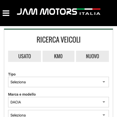
AZIENDA
HOME
RICERCA VEICOLI
LISTA VEICOLI
ACQUISTIAMO USATO
USATO
KM0
NUOVO
ASSISTENZA
Tipo
CONTATTI
Marca e modello
NEWS