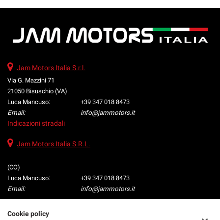
• Autoradio • Autoradio digitale • Bluetooth • Bracciolo • Cerchi in lega •
Chiusura centralizzata • Climatizzatore • Controllo trazione • Cruise
Control • ESP • Fari LED • Fendinebbia • Frenata d'emergenza assistita
• Immobilizzatore elettronico • Sensore di luce • Sensore di pioggia •
Sensori di parcheggio posteriori • Servosterzo • Specchietti laterali
elettrici • Telecamera per parcheggio assistito
Jam Motors Italia S.r.l.
Via G. Mazzini 71
21050 Bisuschio (VA)
Luca Mancuso:
+39 347 018 8473
Email:
info@jammotors.it
Indicazioni stradali
Jam Motors Italia S.R.L.
(CO)
Luca Mancuso:
+39 347 018 8473
Email:
info@jammotors.it
Cookie policy