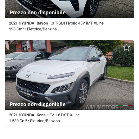
Prezzo non disponibile
2021 HYUNDAI Bayon
1.0 T-GDI Hybrid 48V iMT XLine
998 Cm³ • Elettrica/Benzina
94.000 Km • Cambio Manuale (6) • Bianco pastello • 5 Porte • ABS •
Airbag • Airbag laterali • Airbag Passeggero • Airbag testa • Antifurto •
Autoradio • Bluetooth • Cerchi in lega • Chiusura centralizzata •
Climatizzatore • Controllo elettronico della corsia • Controllo trazione •
Cruise Control • ESP • Frenata d'emergenza assistita •
Immobilizzatore elettronico • Riconoscimento dei segnali stradali •
Sensore di luce • Sensori di parcheggio posteriori • Servosterzo •
Specchietti laterali elettrici • Telecamera per parcheggio assistito
Prezzo non disponibile
2021 HYUNDAI Kona
HEV 1.6 DCT XLine
1.580 Cm³ • Elettrica/Benzina
78.000 Km • Cambio Sequenziale (6) • Bianco pastello • 5 Porte • ABS
• Airbag • Airbag laterali • Airbag Passeggero • Airbag testa • Antifurto