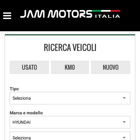
AZIENDA
HOME
RICERCA VEICOLI
LISTA VEICOLI
ACQUISTIAMO USATO
USATO
KM0
NUOVO
ASSISTENZA
Tipo
CONTATTI
Marca e modello
NEWS